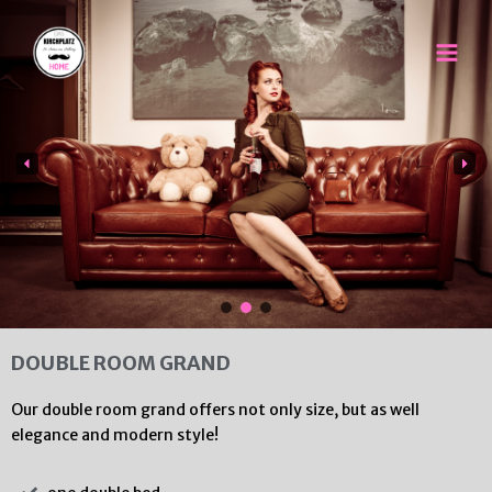
Skip
Main
to
Men
content
DOUBLE ROOM GRAND
Our double room grand offers not only size, but as well
elegance and modern style!