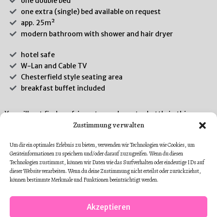
one double bed
one extra (single) bed available on request
app. 25m²
modern bathroom with shower and hair dryer
hotel safe
W-Lan and Cable TV
Chesterfield style seating area
breakfast buffet included
You will not find a refrigerator and a water kettle in this room.
Zustimmung verwalten
If this is important to you, please book one of our 3
apartments!
Um dir ein optimales Erlebnis zu bieten, verwenden wir Technologien wie Cookies, um
Geräteinformationen zu speichern und/oder darauf zuzugreifen. Wenn du diesen
Technologien zustimmst, können wir Daten wie das Surfverhalten oder eindeutige IDs auf
BOOK NOW
dieser Website verarbeiten. Wenn du deine Zustimmung nicht erteilst oder zurückziehst,
können bestimmte Merkmale und Funktionen beeinträchtigt werden.
Akzeptieren